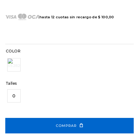
7
.
sandalias
8
.
hitec
hasta
12
cuotas sin recargo de
$
100
,
00
9
.
slip-ins
10
.
botas dama
COLOR
Talles
0
COMPRAR