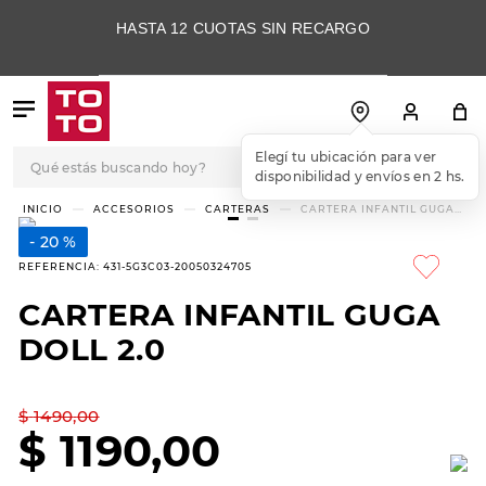
HASTA 12 CUOTAS SIN RECARGO
Qué estás buscando hoy?
Elegí tu ubicación para ver
disponibilidad y envíos en 2 hs.
TÉRMINOS MÁS
ACCESORIOS
CARTERAS
CARTERA INFANTIL GUGA
DOLL 2.0
BUSCADOS
20 %
1
.
botas
REFERENCIA
:
431-5G3C03-20050324705
2
.
skechers
CARTERA INFANTIL GUGA
3
.
skechers slip-ins
DOLL 2.0
4
.
championes
5
.
botas mujer
$
1490
,
00
$
1190
,
00
6
.
americansport