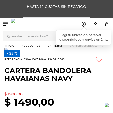
HASTA 12 CUOTAS SIN RECARGO
Qué estás buscando hoy?
Elegí tu ubicación para ver
disponibilidad y envíos en 2 hs.
TÉRMINOS MÁS
ACCESORIOS
CARTERAS
CARTERA BANDOLERA
HAVAIANAS NAVY
BUSCADOS
25 %
1
.
botas
REFERENCIA
:
351-4HOC5406-4145406_0089
2
.
skechers
CARTERA BANDOLERA
3
.
skechers slip-ins
HAVAIANAS NAVY
4
.
championes
5
.
botas mujer
$
1990
,
00
$
1490
,
00
6
.
americansport
7
.
sandalias