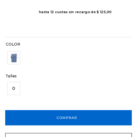
8
.
hitec
hasta
12
cuotas sin recargo de
$
125
,
00
9
.
slip-ins
10
.
botas dama
COLOR
Talles
0
COMPRAR