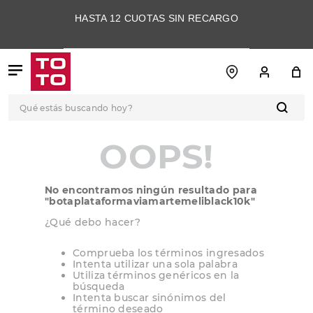
HASTA 12 CUOTAS SIN RECARGO
Qué estás buscando hoy?
TÉRMINOS MÁS
OOPS!
BUSCADOS
1
.
botas
No encontramos ningún resultado para
2
.
skechers
"
botaplataformaviamartemeliblack10k
"
3
.
skechers slip-ins
¿Qué debo hacer?
4
.
championes
Comprueba los términos ingresados
Intenta utilizar una sola palabra
5
.
botas mujer
Utiliza términos genéricos en la
búsqueda
6
.
americansport
Intenta buscar sinónimos del
término deseado