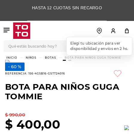
HASTA 12 CUOTAS SIN RECARGO
Qué estás buscando hoy?
TÉRMINOS MÁS
NIÑOS
BOTAS
BOTA PARA NIÑOS GUGA TOMMIE
BUSCADOS
60 %
1
.
botas
REFERENCIA
:
156-4G5B16-GSTT24016
2
.
skechers
BOTA PARA NIÑOS GUGA
3
.
skechers slip-ins
TOMMIE
4
.
championes
5
.
botas mujer
$
990
,
00
$
400
,
00
6
.
americansport