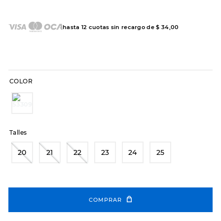
7
.
sandalias
8
.
hitec
hasta
12
cuotas sin recargo de
$
34
,
00
9
.
slip-ins
10
.
botas dama
COLOR
Talles
20
21
22
23
24
25
COMPRAR