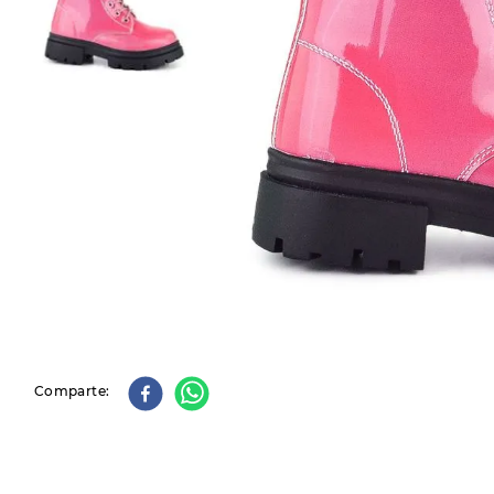
9
.
slip-ins
10
.
botas dama
Comparte