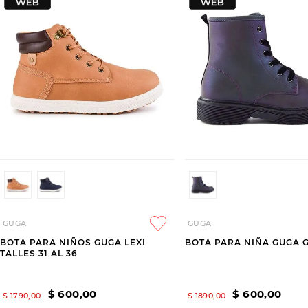
GUGA
GUGA
BOTA PARA NIÑOS GUGA LEXI
BOTA PARA NIÑA GUGA 
TALLES 31 AL 36
$
600
,
00
$
600
,
00
$
1790
,
00
$
1890
,
00