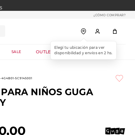
S
¿CÓMO COMPRAR?
OUTLET WEB
SALE
3-4G4B01-SC9145001
 PARA NIÑOS GUGA
Y
0
,
00