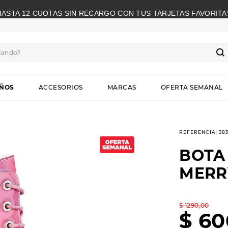
HASTA 12 CUOTAS SIN RECARGO CON TUS TARJETAS FAVORITA
cando?
S
IÑOS
ACCESORIOS
MARCAS
OFERTA SEMANAL
REFERENCIA
:
38
BOTA
MERR
$
1290
,
00
$
60