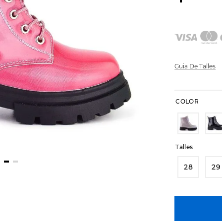
Guia De Talles
COLOR
Talles
28
29