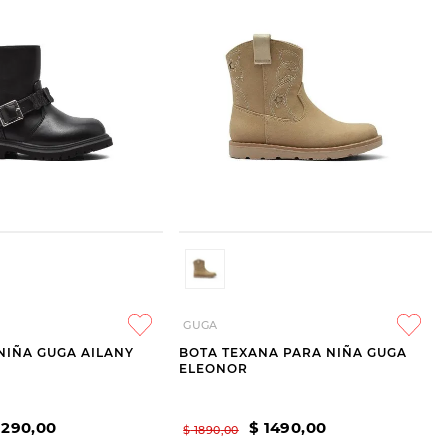
GUGA
NIÑA GUGA AILANY
BOTA TEXANA PARA NIÑA GUGA
ELEONOR
1290
,
00
$
1490
,
00
$
1890
,
00