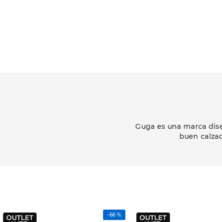
Guga es una marca dise
buen calzad
-
66 %