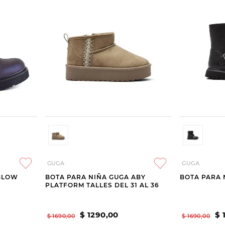
GUGA
GUGA
GLOW
BOTA PARA NIÑA GUGA ABY
BOTA PARA 
PLATFORM TALLES DEL 31 AL 36
$
1290
,
00
$
$
1690
,
00
$
1690
,
00