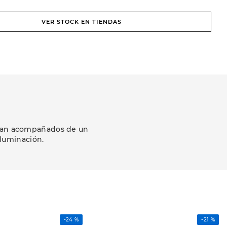
VER STOCK EN TIENDAS
ezcan acompañados de un
iluminación.
-
24 %
-
21 %