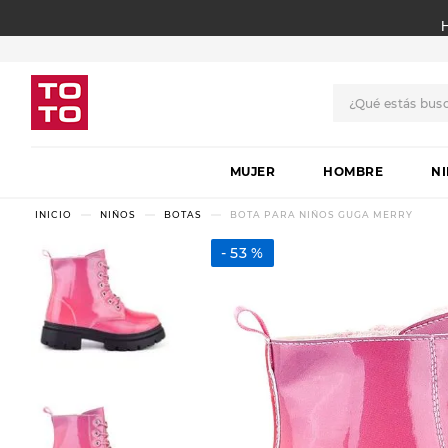
¿Qué estás bus
TÉRMINOS MÁS BUSCADO
MUJER
1
.
botas
HOMBRE
N
2
.
skechers
NIÑOS
BOTAS
BOTA PARA NIÑOS GUGA MERRY
3
.
skechers slip-ins
53 %
4
.
championes
5
.
botas mujer
6
.
americansport
7
.
hitec
8
.
sandalias