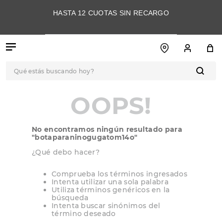
HASTA 12 CUOTAS SIN RECARGO
Qué estás buscando hoy?
OOPS!
TÉRMINOS MÁS
BUSCADOS
1
.
botas
No encontramos ningún resultado para
2
.
skechers
"
botaparaninogugatom14o
"
¿Qué debo hacer?
3
.
skechers slip-ins
4
.
championes
Comprueba los términos ingresados
Intenta utilizar una sola palabra
5
.
botas mujer
Utiliza términos genéricos en la
búsqueda
Intenta buscar sinónimos del
6
.
americansport
término deseado