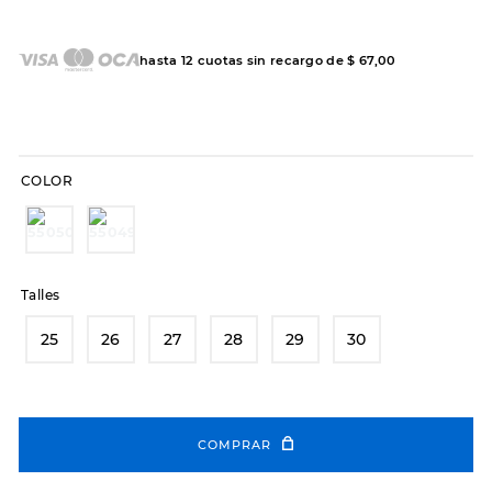
7
.
sandalias
8
.
hitec
hasta
12
cuotas sin recargo de
$
67
,
00
9
.
slip-ins
10
.
botas dama
COLOR
Talles
25
26
27
28
29
30
COMPRAR