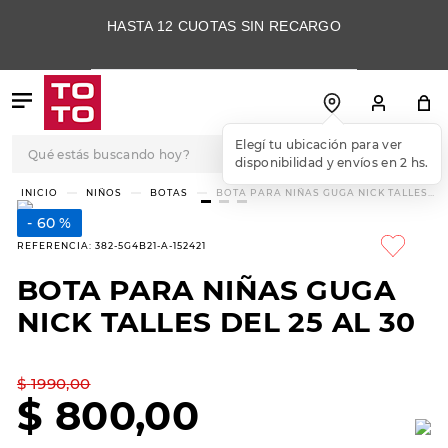
HASTA 12 CUOTAS SIN RECARGO
Qué estás buscando hoy?
Elegí tu ubicación para ver
disponibilidad y envíos en 2 hs.
TÉRMINOS MÁS
NIÑOS
BOTAS
BOTA PARA NIÑAS GUGA NICK TALLES
DEL 25 AL 30
BUSCADOS
60 %
1
.
botas
REFERENCIA
:
382-5G4B21-A-152421
2
.
skechers
BOTA PARA NIÑAS GUGA
3
.
skechers slip-ins
NICK TALLES DEL 25 AL 30
4
.
championes
5
.
botas mujer
$
1990
,
00
$
800
,
00
6
.
americansport