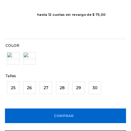
7
.
sandalias
8
.
hitec
hasta
12
cuotas sin recargo de
$
75
,
00
9
.
slip-ins
10
.
botas dama
COLOR
Talles
25
26
27
28
29
30
COMPRAR