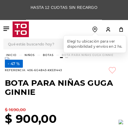
HASTA 12 CUOTAS SIN RECARGO
Qué estás buscando hoy?
Elegí tu ubicación para ver
disponibilidad y envíos en 2 hs.
TÉRMINOS MÁS
NIÑOS
BOTAS
BOTA PARA NIÑAS GUGA GINNIE
BUSCADOS
47 %
1
.
botas
REFERENCIA
:
406-6G4B43-KK531443
2
.
skechers
BOTA PARA NIÑAS GUGA
3
.
skechers slip-ins
GINNIE
4
.
championes
5
.
botas mujer
$
1690
,
00
$
900
,
00
6
.
americansport