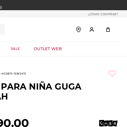
S
¿CÓMO COMPRAR?
OUTLET WEB
SALE
2-4G5B15-15W2415
 PARA NIÑA GUGA
AH
90
,
00