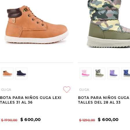
GUGA
GUGA
BOTA PARA NIÑOS GUGA LEXI
BOTA PARA NIÑOS GUG
TALLES 31 AL 36
TALLES DEL 28 AL 33
$
600
,
00
$
600
,
00
$
1790
,
00
$
1290
,
00