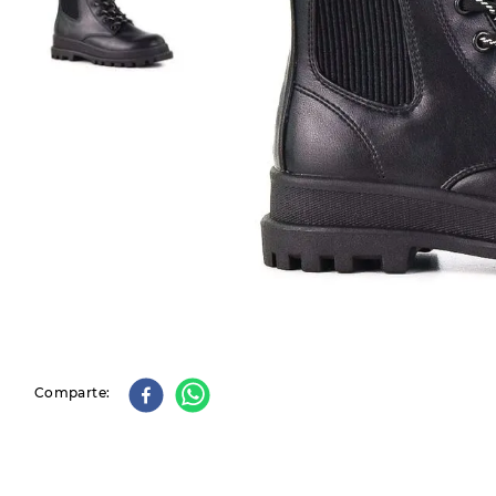
9
.
slip-ins
10
.
botas dama
Comparte