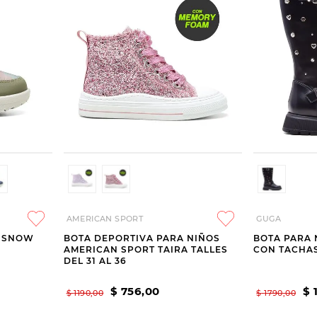
AMERICAN SPORT
GUGA
A SNOW
BOTA DEPORTIVA PARA NIÑOS
BOTA PARA 
AMERICAN SPORT TAIRA TALLES
CON TACHA
DEL 31 AL 36
$
756
,
00
$
$
1190
,
00
$
1790
,
00