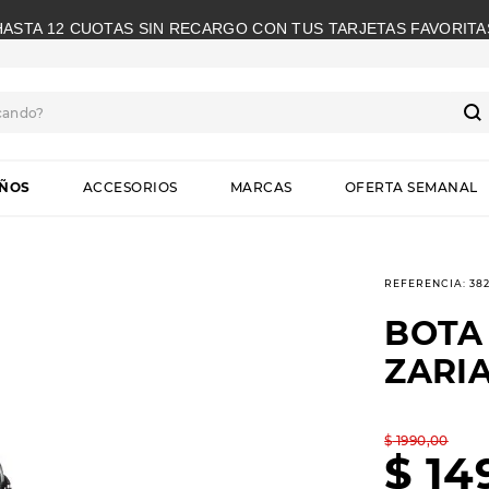
HASTA 12 CUOTAS SIN RECARGO CON TUS TARJETAS FAVORITA
cando?
S
IÑOS
ACCESORIOS
MARCAS
OFERTA SEMANAL
REFERENCIA
:
38
BOTA
ZARI
$
1990
,
00
$
14