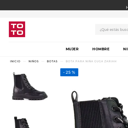
¿Qué estás bus
TÉRMINOS MÁS BUSCADO
MUJER
1
.
botas
HOMBRE
N
2
.
skechers
NIÑOS
BOTAS
BOTA PARA NIÑA GUGA ZARIAH
3
.
skechers slip-ins
25 %
4
.
championes
5
.
botas mujer
6
.
americansport
7
.
sandalias
8
.
hitec