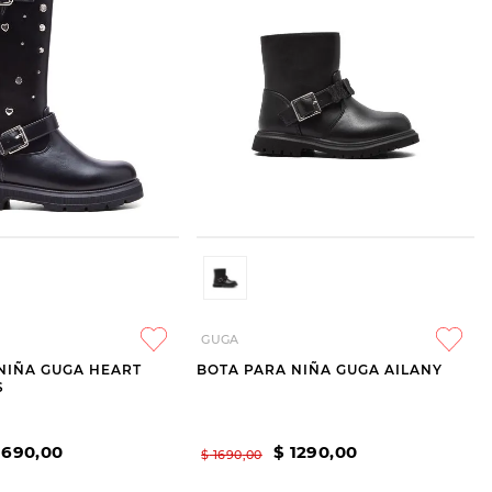
GUGA
NIÑA GUGA HEART
BOTA PARA NIÑA GUGA AILANY
S
1690
,
00
$
1290
,
00
$
1690
,
00