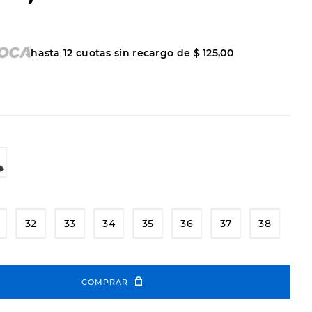
hasta
12
cuotas sin recargo de
$
125
,
00
32
33
34
35
36
37
38
COMPRAR