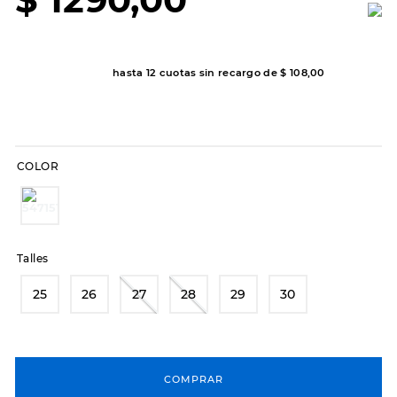
7
.
hitec
8
.
sandalias
9
.
slip-ins
hasta
12
cuotas sin recargo de
$
108
,
00
10
.
botas dama
COLOR
Talles
25
26
27
28
29
30
COMPRAR