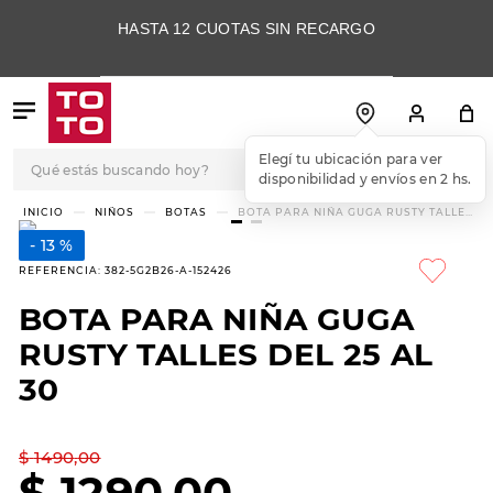
HASTA 12 CUOTAS SIN RECARGO
Qué estás buscando hoy?
Elegí tu ubicación para ver
disponibilidad y envíos en 2 hs.
TÉRMINOS MÁS
NIÑOS
BOTAS
BOTA PARA NIÑA GUGA RUSTY TALLES
DEL 25 AL 30
BUSCADOS
13 %
1
.
botas
REFERENCIA
:
382-5G2B26-A-152426
2
.
skechers
BOTA PARA NIÑA GUGA
3
.
skechers slip-ins
RUSTY TALLES DEL 25 AL
4
.
championes
30
5
.
botas mujer
$
1490
,
00
6
.
americansport
$
1290
,
00