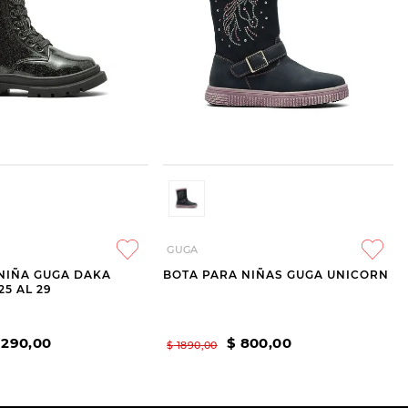
GUGA
NIÑA GUGA DAKA
BOTA PARA NIÑAS GUGA UNICORN
25 AL 29
1290
,
00
$
800
,
00
$
1890
,
00