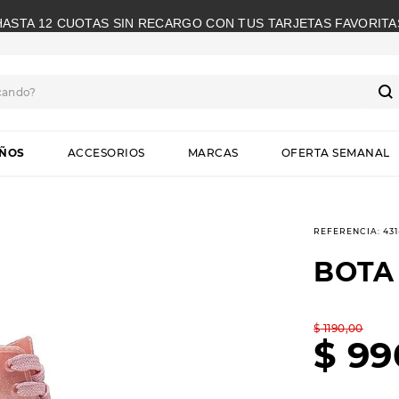
HASTA 12 CUOTAS SIN RECARGO CON TUS TARJETAS FAVORITA
cando?
S
IÑOS
ACCESORIOS
MARCAS
OFERTA SEMANAL
REFERENCIA
:
43
BOTA
$
1190
,
00
$
99