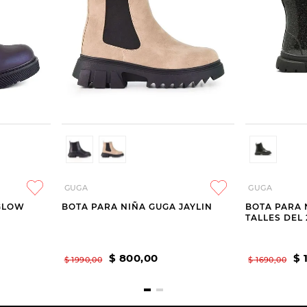
GUGA
GUGA
GLOW
BOTA PARA NIÑA GUGA JAYLIN
BOTA PARA 
TALLES DEL 
$
800
,
00
$
$
1990
,
00
$
1690
,
00