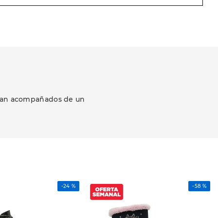
ezcan acompañados de un
-
24 %
-
58 %