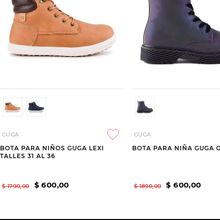
GUGA
GUGA
BOTA PARA NIÑOS GUGA LEXI
BOTA PARA NIÑA GUGA 
TALLES 31 AL 36
$
600
,
00
$
600
,
00
$
1790
,
00
$
1890
,
00