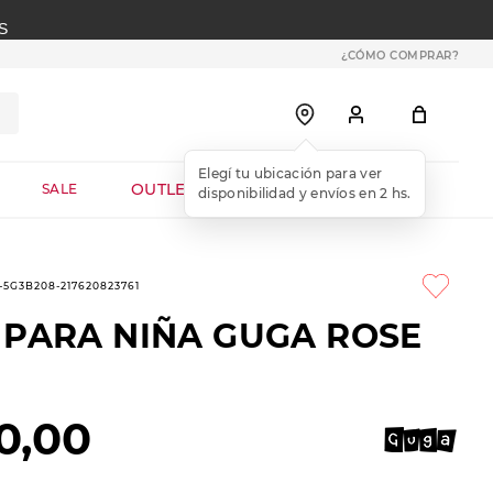
S
¿CÓMO COMPRAR?
OUTLET WEB
SALE
1-5G3B208-217620823761
 PARA NIÑA GUGA ROSE
0
,
00