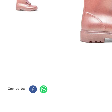
9
.
slip-ins
10
.
botas dama
Comparte