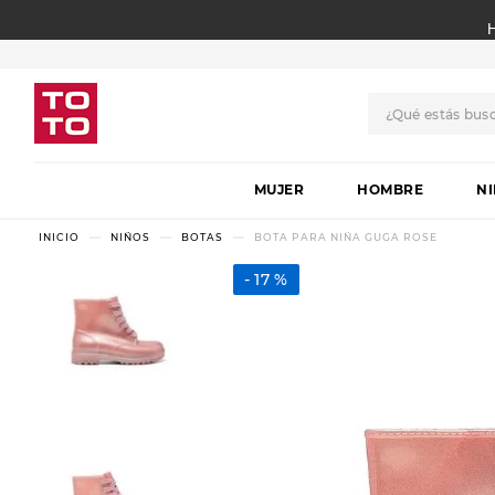
¿Qué estás bus
TÉRMINOS MÁS BUSCADO
MUJER
1
.
botas
HOMBRE
N
2
.
skechers
NIÑOS
BOTAS
BOTA PARA NIÑA GUGA ROSE
3
.
skechers slip-ins
17 %
4
.
championes
5
.
botas mujer
6
.
americansport
7
.
sandalias
8
.
hitec