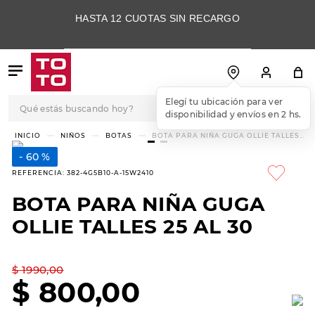
HASTA 12 CUOTAS SIN RECARGO
Qué estás buscando hoy?
Elegí tu ubicación para ver
disponibilidad y envíos en 2 hs.
TÉRMINOS MÁS
NIÑOS
BOTAS
BOTA PARA NIÑA GUGA OLLIE TALLES
25 AL 30
BUSCADOS
60 %
1
.
botas
REFERENCIA
:
382-4G5B10-A-15W2410
2
.
skechers
BOTA PARA NIÑA GUGA
3
.
skechers slip-ins
OLLIE TALLES 25 AL 30
4
.
championes
5
.
botas mujer
$
1990
,
00
$
800
,
00
6
.
americansport