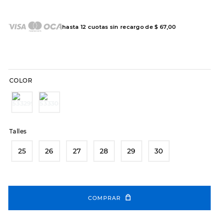
7
.
sandalias
8
.
hitec
hasta
12
cuotas sin recargo de
$
67
,
00
9
.
slip-ins
10
.
botas dama
COLOR
Talles
25
26
27
28
29
30
COMPRAR