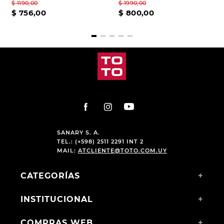
$
1190
,
00
$
1990
,
00
$
756
,
00
$
800
,
00
SANARY S. A.
TEL.: (+598) 2511 2291 INT 2
MAIL:
ATCLIENTE@TOTO.COM.UY
CATEGORÍAS
+
INSTITUCIONAL
+
COMPRAS WEB
+