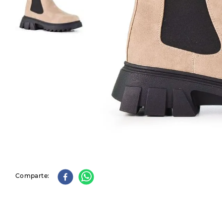
9
.
slip-ins
10
.
botas dama
Comparte