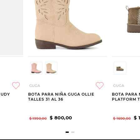
GUGA
GUGA
RUDY
BOTA PARA NIÑA GUGA OLLIE
BOTA PARA 
TALLES 31 AL 36
PLATFORM T
$
800
,
00
$
$
1990
,
00
$
1690
,
00