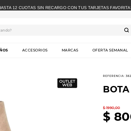
HASTA 12 CUOTAS SIN RECARGO CON TUS TARJETAS FAVORITA
cando?
S
IÑOS
ACCESORIOS
MARCAS
OFERTA SEMANAL
REFERENCIA
:
38
BOTA
$
1990
,
00
$
80