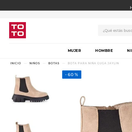
¿Qué estás bus
TÉRMINOS MÁS BUSCADO
MUJER
1
.
botas
HOMBRE
N
2
.
skechers
NIÑOS
BOTAS
BOTA PARA NIÑA GUGA JAYLIN
3
.
skechers slip-ins
60 %
4
.
championes
5
.
botas mujer
6
.
americansport
7
.
sandalias
8
.
hitec