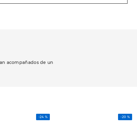
ezcan acompañados de un
-
24 %
-
20 %