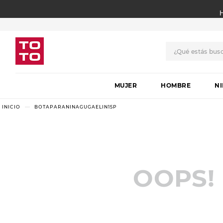
¿Qué estás bus
TÉRMINOS MÁS BUSCADO
MUJER
1
.
botas
HOMBRE
N
2
.
skechers
BOTAPARANINAGUGAELIN15P
3
.
skechers slip-ins
4
.
championes
5
.
botas mujer
OOPS!
6
.
americansport
7
.
sandalias
8
.
hitec