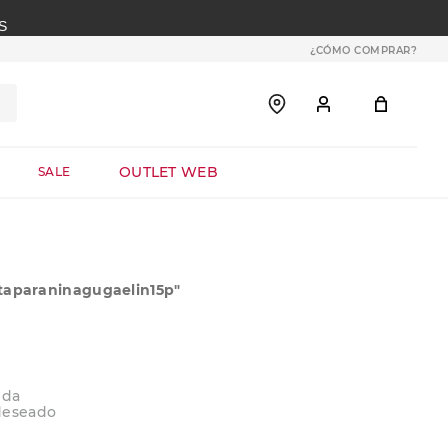
S
¿CÓMO COMPRAR?
OUTLET WEB
SALE
taparaninagugaelin15p
"
eda
deseado