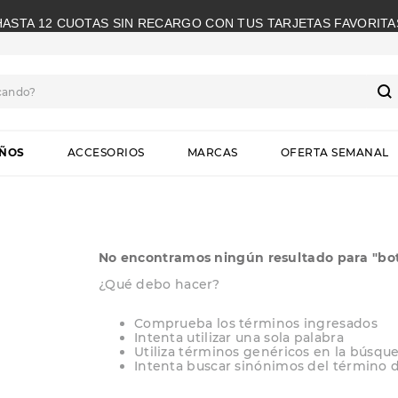
HASTA 12 CUOTAS SIN RECARGO CON TUS TARJETAS FAVORITA
cando?
S
IÑOS
ACCESORIOS
MARCAS
OFERTA SEMANAL
No encontramos ningún resultado para "
bo
¿Qué debo hacer?
Comprueba los términos ingresados
Intenta utilizar una sola palabra
Utiliza términos genéricos en la búsqu
Intenta buscar sinónimos del término 