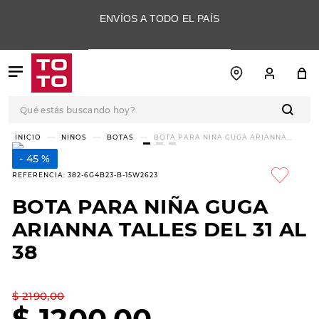
ENVÍOS A TODO EL PAÍS
Qué estás buscando hoy?
TÉRMINOS MÁS
NIÑOS
BOTAS
BOTA PARA NIÑA GUGA ARIANNA
TALLES DEL 31 AL 38
BUSCADOS
45 %
1
.
botas
REFERENCIA
:
382-6G4B23-B-15W2623
2
.
skechers
BOTA PARA NIÑA GUGA
3
.
skechers slip-ins
ARIANNA TALLES DEL 31 AL
4
.
championes
38
5
.
botas mujer
$
2190
,
00
6
.
americansport
$
1200
,
00