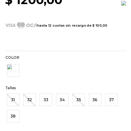
7
.
sandalias
8
.
hitec
9
.
slip-ins
hasta
12
cuotas sin recargo de
$
100
,
00
10
.
botas dama
COLOR
Talles
31
32
33
34
35
36
37
38