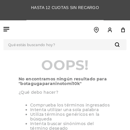
HASTA 12 CUOTAS SIN RECARGO
Qué estás buscando hoy?
TÉRMINOS MÁS
OOPS!
BUSCADOS
1
.
botas
No encontramos ningún resultado para
2
.
skechers
"
botagugaparaninotomi10k
"
3
.
skechers slip-ins
¿Qué debo hacer?
4
.
championes
Comprueba los términos ingresados
Intenta utilizar una sola palabra
5
.
botas mujer
Utiliza términos genéricos en la
búsqueda
6
.
americansport
Intenta buscar sinónimos del
término deseado