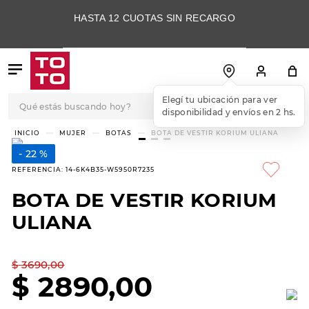
HASTA 12 CUOTAS SIN RECARGO
Qué estás buscando hoy?
Elegí tu ubicación para ver
disponibilidad y envíos en 2 hs.
TÉRMINOS MÁS
MUJER
BOTAS
BOTA DE VESTIR KORIUM ULIANA
BUSCADOS
22 %
1
.
botas
REFERENCIA
:
14-6K4B35-W5950R7235
2
.
skechers
BOTA DE VESTIR KORIUM
3
.
skechers slip-ins
ULIANA
4
.
championes
5
.
botas mujer
$
3690
,
00
$
2890
,
00
6
.
americansport