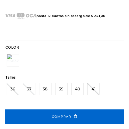
7
.
sandalias
8
.
hitec
hasta
12
cuotas sin recargo de
$
241
,
00
9
.
slip-ins
10
.
botas dama
COLOR
Talles
36
37
38
39
40
41
COMPRAR