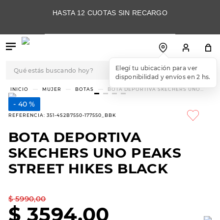
HASTA 12 CUOTAS SIN RECARGO
Qué estás buscando hoy?
Elegí tu ubicación para ver
disponibilidad y envíos en 2 hs.
TÉRMINOS MÁS
MUJER
BOTAS
BOTA DEPORTIVA SKECHERS UNO
PEAKS STREET HIKES BLACK
BUSCADOS
40 %
1
.
botas
REFERENCIA
:
351-4S2B7550-177550_BBK
2
.
skechers
BOTA DEPORTIVA
3
.
skechers slip-ins
SKECHERS UNO PEAKS
4
.
championes
STREET HIKES BLACK
5
.
botas mujer
$
5990
,
00
6
.
americansport
$
3594
,
00
7
.
sandalias