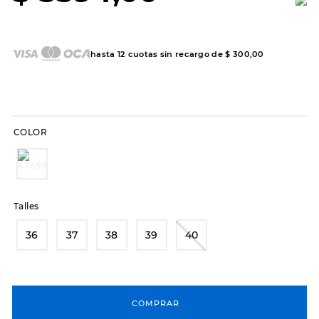
8
.
hitec
9
.
slip-ins
hasta
12
cuotas sin recargo de
$
300
,
00
10
.
botas dama
COLOR
Talles
36
37
38
39
40
COMPRAR