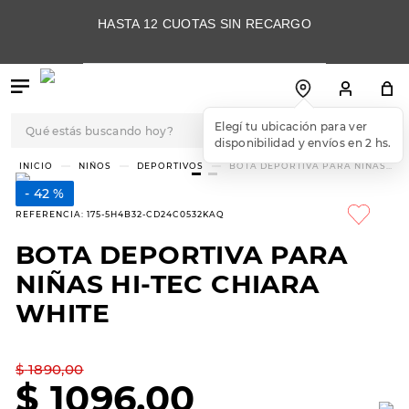
HASTA 12 CUOTAS SIN RECARGO
Qué estás buscando hoy?
Elegí tu ubicación para ver
disponibilidad y envíos en 2 hs.
TÉRMINOS MÁS
NIÑOS
DEPORTIVOS
BOTA DEPORTIVA PARA NIÑAS
HI-TEC CHIARA WHITE
BUSCADOS
42 %
1
.
botas
REFERENCIA
:
175-5H4B32-CD24C0532KAQ
2
.
skechers
BOTA DEPORTIVA PARA
3
.
skechers slip-ins
NIÑAS HI-TEC CHIARA
4
.
championes
WHITE
5
.
botas mujer
$
1890
,
00
6
.
americansport
$
1096
,
00
7
.
sandalias