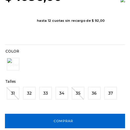
8
.
hitec
9
.
slip-ins
hasta
12
cuotas sin recargo de
$
92
,
00
10
.
botas dama
COLOR
Talles
31
32
33
34
35
36
37
COMPRAR