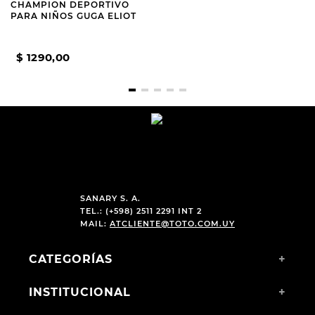
CHAMPION DEPORTIVO
CHAMPION DEPORTIVO
PARA NIÑOS GUGA ELIOT
PARA NIÑOS AMERICAN
SPORT TENA TALLES DEL
28 AL 35
$
1490
,
00
$
1290
,
00
$
1096
,
00
SANARY S. A.
TEL.: (+598) 2511 2291 INT 2
MAIL:
ATCLIENTE@TOTO.COM.UY
CATEGORÍAS
+
INSTITUCIONAL
+