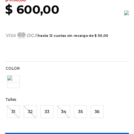
7
.
sandalias
$
600
,
00
8
.
hitec
9
.
slip-ins
10
.
botas dama
hasta
12
cuotas sin recargo de
$
50
,
00
COLOR
Talles
31
32
33
34
35
36