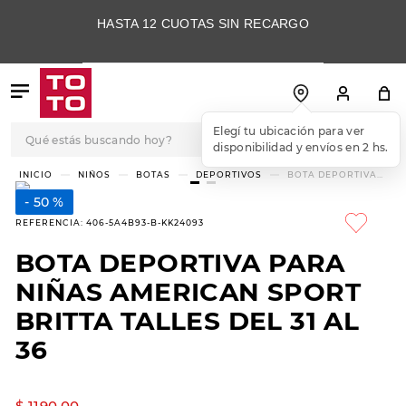
HASTA 12 CUOTAS SIN RECARGO
Qué estás buscando hoy?
TÉRMINOS MÁS
NIÑOS
BOTAS
BOTA DEPORTIVA PARA NIÑAS
AMERICAN SPORT BRITTA TALLES DEL
BUSCADOS
31 AL 36
50 %
1
.
botas
REFERENCIA
:
406-5A4B93-B-KK24093
2
.
skechers
BOTA DEPORTIVA PARA
3
.
skechers slip-ins
NIÑAS AMERICAN SPORT
4
.
championes
BRITTA TALLES DEL 31 AL
36
5
.
botas mujer
6
.
americansport
$
1190
,
00