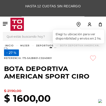
HASTA 12 CUOTAS SIN RECARGO
Qué estás buscando hoy?
Elegí tu ubicación para ver
disponibilidad y envíos en 2 hs.
TÉRMINOS MÁS
MUJER
DEPORTIVOS
BOTA DEPORTIVA AMERICAN
SPORT CIRO
BUSCADOS
27 %
1
.
botas
REFERENCIA
:
175-5A2B801-CD240801
2
.
skechers
BOTA DEPORTIVA
3
.
skechers slip-ins
AMERICAN SPORT CIRO
4
.
championes
5
.
botas mujer
$
2190
,
00
$
1600
,
00
6
.
americansport