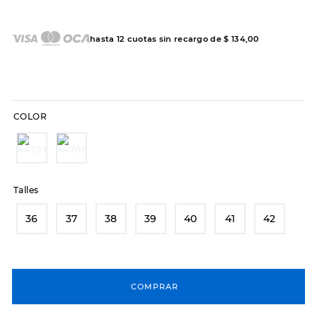
7
.
hitec
8
.
sandalias
hasta
12
cuotas sin recargo de
$
134
,
00
9
.
slip-ins
10
.
botas dama
COLOR
Talles
36
37
38
39
40
41
42
COMPRAR