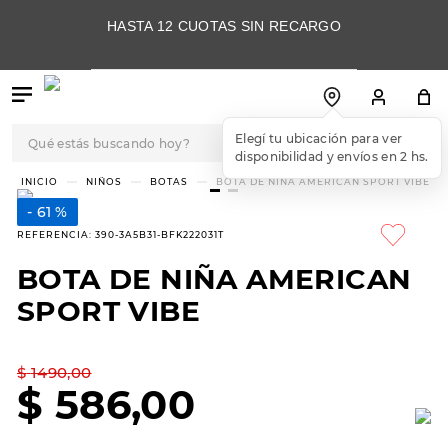
HASTA 12 CUOTAS SIN RECARGO
Qué estás buscando hoy?
Elegí tu ubicación para ver
disponibilidad y envíos en 2 hs.
TÉRMINOS MÁS
NIÑOS
BOTAS
BOTA DE NIÑA AMERICAN SPORT VIBE
BUSCADOS
61 %
1
.
botas
REFERENCIA
:
390-3A5B31-BFK222031T
2
.
skechers
BOTA DE NIÑA AMERICAN
3
.
skechers slip-ins
SPORT VIBE
4
.
championes
5
.
botas mujer
$
1490
,
00
$
586
,
00
6
.
americansport
7
.
sandalias