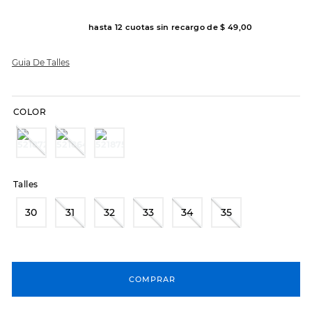
8
.
hitec
hasta
12
cuotas sin recargo de
$
49
,
00
9
.
slip-ins
Guia De Talles
10
.
botas dama
COLOR
Talles
30
31
32
33
34
35
COMPRAR