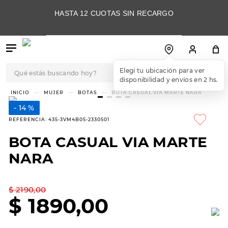
HASTA 12 CUOTAS SIN RECARGO
Qué estás buscando hoy?
TÉRMINOS MÁS
MUJER
BOTAS
BOTA CASUAL VIA MARTE NARA
BUSCADOS
14 %
1
.
botas
REFERENCIA
:
435-3VM4B05-2330501
2
.
skechers
BOTA CASUAL VIA MARTE
3
.
skechers slip-ins
NARA
4
.
championes
5
.
botas mujer
$
2190
,
00
$
1890
,
00
6
.
americansport
7
.
sandalias