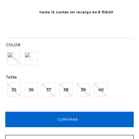
8
.
hitec
hasta
12
cuotas sin recargo de
$
158
,
00
9
.
slip-ins
10
.
botas dama
COLOR
Talles
35
36
37
38
39
40
COMPRAR