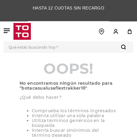
HASTA 12 CUOTAS SIN RECARGO
Qué estás buscando hoy?
TÉRMINOS MÁS
OOPS!
BUSCADOS
1
.
botas
No encontramos ningún resultado para
2
.
skechers
"
botacasualusaflextrakker11l
"
3
.
skechers slip-ins
¿Qué debo hacer?
4
.
championes
Comprueba los términos ingresados
Intenta utilizar una sola palabra
5
.
botas mujer
Utiliza términos genéricos en la
búsqueda
6
.
americansport
Intenta buscar sinónimos del
término deseado