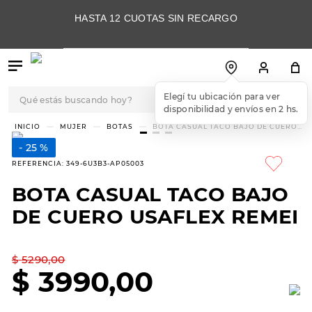
HASTA 12 CUOTAS SIN RECARGO
Qué estás buscando hoy?
Elegí tu ubicación para ver
disponibilidad y envíos en 2 hs.
TÉRMINOS MÁS
MUJER
BOTAS
BOTA CASUAL TACO BAJO DE CUERO
USAFLEX REMEI
BUSCADOS
25 %
1
.
botas
REFERENCIA
:
349-6U3B3-AP05003
2
.
skechers
BOTA CASUAL TACO BAJO
3
.
skechers slip-ins
DE CUERO USAFLEX REMEI
4
.
championes
5
.
botas mujer
$
5290
,
00
$
3990
,
00
6
.
americansport
7
.
hitec