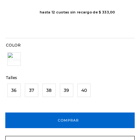
8
.
sandalias
hasta
12
cuotas sin recargo de
$
333
,
00
9
.
slip-ins
10
.
botas dama
COLOR
Talles
36
37
38
39
40
COMPRAR