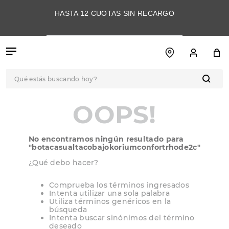
HASTA 12 CUOTAS SIN RECARGO
Qué estás buscando hoy?
TÉRMINOS MÁS
OOPS!
BUSCADOS
1
.
botas
No encontramos ningún resultado para
2
.
skechers
"
botacasualtacobajokoriumconfortrhode2c
"
3
.
skechers slip-ins
¿Qué debo hacer?
4
.
championes
Comprueba los términos ingresados
Intenta utilizar una sola palabra
5
.
botas mujer
Utiliza términos genéricos en la
búsqueda
6
.
americansport
Intenta buscar sinónimos del término
deseado
7
.
sandalias