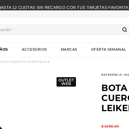
HASTA 12 CUOTAS SIN RECARGO CON TUS TARJETAS FAVORITA
cando?
S
IÑOS
ACCESORIOS
MARCAS
OFERTA SEMANAL
MARCO DONATTI LEIKER BLACK
REFERENCIA
:
44
BOTA
CUER
LEIK
$
5290
,
00