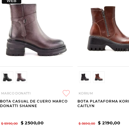
MARCO DONATTI
KORIUM
BOTA CASUAL DE CUERO MARCO
BOTA PLATAFORMA KOR
DONATTI SHANNE
CAITLYN
$
2500
,
00
$
2190
,
00
$
5990
,
00
$
3690
,
00