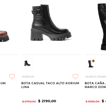
KORIUM
MARCO DONA
IUM
BOTA CASUAL TACO ALTO KORIUM
BOTA CAÑA 
LINA
MARCO DON
$
2190
,
00
$
$
2790
,
00
$
5990
,
00