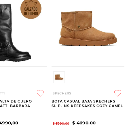
TTI
SKECHERS
ALTA DE CUERO
BOTA CASUAL BAJA SKECHERS
ATTI BARBARA
SLIP-INS KEEPSAKES COZY CAMEL
4990
,
00
$
4690
,
00
$
5990
,
00