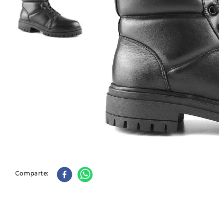
9
.
slip-ins
10
.
botas dama
Comparte