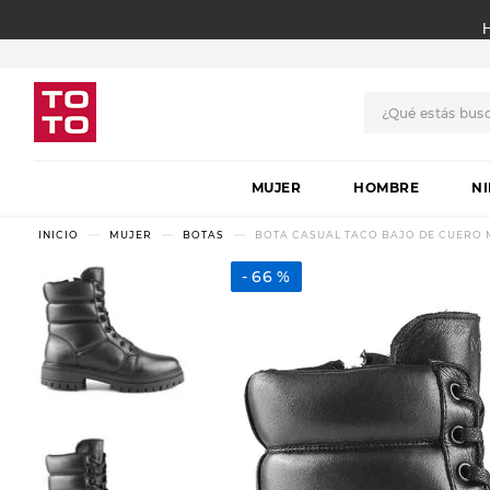
¿Qué estás bus
TÉRMINOS MÁS BUSCADO
MUJER
1
.
botas
HOMBRE
N
2
.
skechers
MUJER
BOTAS
BOTA CASUAL TACO BAJO DE CUERO 
3
.
skechers slip-ins
66 %
4
.
championes
5
.
botas mujer
6
.
americansport
7
.
hitec
8
.
sandalias