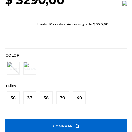
7
.
sandalias
8
.
hitec
9
.
slip-ins
hasta
12
cuotas sin recargo de
$
275
,
00
10
.
botas dama
COLOR
Talles
36
37
38
39
40
COMPRAR