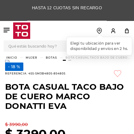
HASTA 12 CUOTAS SIN RECARGO
Qué estás buscando hoy?
Elegí tu ubicación para ver
disponibilidad y envíos en 2 hs.
TÉRMINOS MÁS
MUJER
BOTAS
BOTA CASUAL TACO BAJO DE CUERO
MARCO DONATTI EVA
BUSCADOS
18 %
1
.
botas
REFERENCIA
:
455-5M3B4805-854805
2
.
skechers
BOTA CASUAL TACO BAJO
3
.
skechers slip-ins
DE CUERO MARCO
4
.
championes
DONATTI EVA
5
.
botas mujer
$
3990
,
00
6
.
americansport
$
3290
,
00