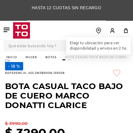
HASTA 12 CUOTAS SIN RECARGO
Qué estás buscando hoy?
Elegí tu ubicación para ver
disponibilidad y envíos en 2 hs.
TÉRMINOS MÁS
MUJER
BOTAS
BOTA CASUAL TACO BAJO DE CUERO
MARCO DONATTI CLARICE
BUSCADOS
18 %
1
.
botas
REFERENCIA
:
455-5M3B9008-159008
2
.
skechers
BOTA CASUAL TACO BAJO
3
.
skechers slip-ins
DE CUERO MARCO
4
.
championes
DONATTI CLARICE
5
.
botas mujer
$
3990
,
00
6
.
americansport
$
3290
,
00