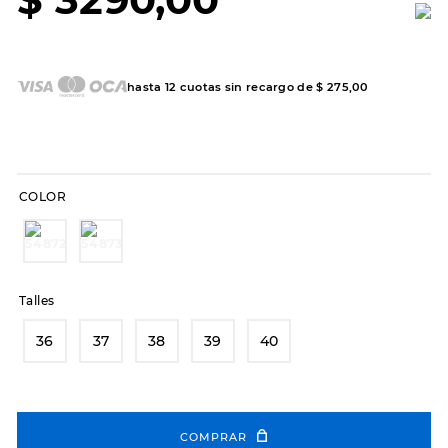
7
.
sandalias
8
.
hitec
9
.
slip-ins
hasta
12
cuotas sin recargo de
$
275
,
00
10
.
botas dama
COLOR
Talles
36
37
38
39
40
COMPRAR