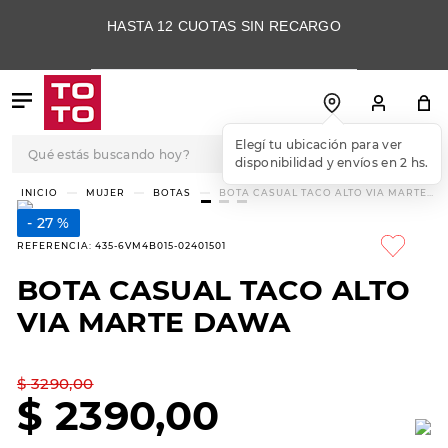
HASTA 12 CUOTAS SIN RECARGO
Qué estás buscando hoy?
Elegí tu ubicación para ver
disponibilidad y envíos en 2 hs.
TÉRMINOS MÁS
MUJER
BOTAS
BOTA CASUAL TACO ALTO VIA MARTE
DAWA
BUSCADOS
27 %
1
.
botas
REFERENCIA
:
435-6VM4B015-02401501
2
.
skechers
BOTA CASUAL TACO ALTO
3
.
skechers slip-ins
VIA MARTE DAWA
4
.
championes
5
.
botas mujer
$
3290
,
00
$
2390
,
00
6
.
americansport