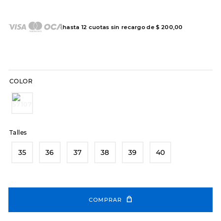
7
.
sandalias
8
.
hitec
hasta
12
cuotas sin recargo de
$
200
,
00
9
.
slip-ins
10
.
botas dama
COLOR
Talles
35
36
37
38
39
40
COMPRAR