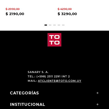
$
2990
,
00
$
4290
,
00
$
2190
,
00
$
3290
,
00
SANARY S. A.
TEL.: (+598) 2511 2291 INT 2
MAIL:
ATCLIENTE@TOTO.COM.UY
CATEGORÍAS
+
INSTITUCIONAL
+