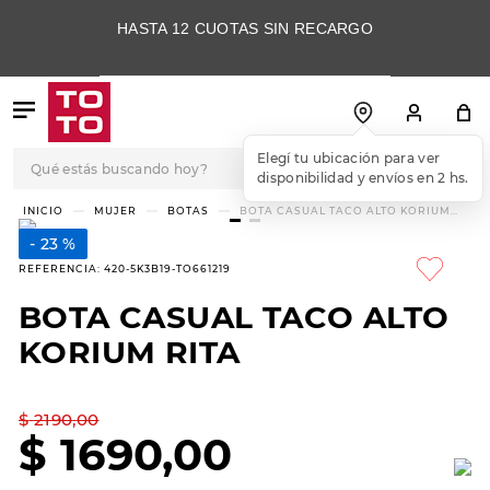
HASTA 12 CUOTAS SIN RECARGO
Qué estás buscando hoy?
Elegí tu ubicación para ver
disponibilidad y envíos en 2 hs.
TÉRMINOS MÁS
MUJER
BOTAS
BOTA CASUAL TACO ALTO KORIUM
RITA
BUSCADOS
23 %
1
.
botas
REFERENCIA
:
420-5K3B19-TO661219
2
.
skechers
BOTA CASUAL TACO ALTO
3
.
skechers slip-ins
KORIUM RITA
4
.
championes
5
.
botas mujer
$
2190
,
00
$
1690
,
00
6
.
americansport