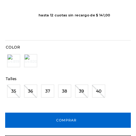
7
.
sandalias
8
.
hitec
hasta
12
cuotas sin recargo de
$
141
,
00
9
.
slip-ins
10
.
botas dama
COLOR
Talles
35
36
37
38
39
40
COMPRAR