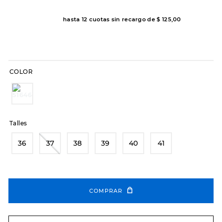
8
.
hitec
hasta
12
cuotas sin recargo de
$
125
,
00
9
.
slip-ins
10
.
botas dama
COLOR
Talles
36
37
38
39
40
41
COMPRAR