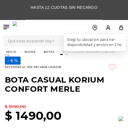
HASTA 12 CUOTAS SIN RECARGO
Qué estás buscando hoy?
Elegí tu ubicación para ver
disponibilidad y envíos en 2 hs.
TÉRMINOS MÁS
MUJER
BOTAS
BOTA CASUAL KORIUM CONFORT
MERLE
BUSCADOS
6 %
1
.
botas
REFERENCIA
:
359-3KC4B1B-LX2601B
2
.
skechers
BOTA CASUAL KORIUM
3
.
skechers slip-ins
CONFORT MERLE
4
.
championes
5
.
botas mujer
$
1590
,
00
$
1490
,
00
6
.
americansport
7
.
sandalias