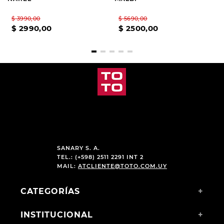
$
3990
,
00
$
5690
,
00
$
2990
,
00
$
2500
,
00
SANARY S. A.
TEL.: (+598) 2511 2291 INT 2
MAIL:
ATCLIENTE@TOTO.COM.UY
CATEGORÍAS
+
INSTITUCIONAL
+