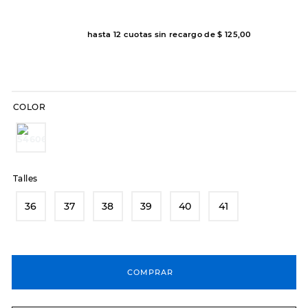
7
.
sandalias
8
.
hitec
hasta
12
cuotas sin recargo de
$
125
,
00
9
.
slip-ins
10
.
botas dama
COLOR
Talles
36
37
38
39
40
41
COMPRAR