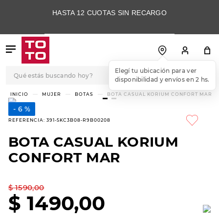
HASTA 12 CUOTAS SIN RECARGO
Qué estás buscando hoy?
Elegí tu ubicación para ver
disponibilidad y envíos en 2 hs.
TÉRMINOS MÁS
MUJER
BOTAS
BOTA CASUAL KORIUM CONFORT MAR
BUSCADOS
6 %
1
.
botas
REFERENCIA
:
391-5KC3B08-R9B00208
2
.
skechers
BOTA CASUAL KORIUM
3
.
skechers slip-ins
CONFORT MAR
4
.
championes
5
.
botas mujer
$
1590
,
00
$
1490
,
00
6
.
americansport