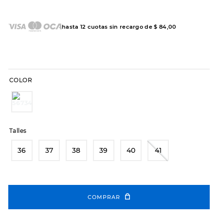
7
.
sandalias
8
.
hitec
hasta
12
cuotas sin recargo de
$
84
,
00
9
.
slip-ins
10
.
botas dama
COLOR
Talles
36
37
38
39
40
41
COMPRAR