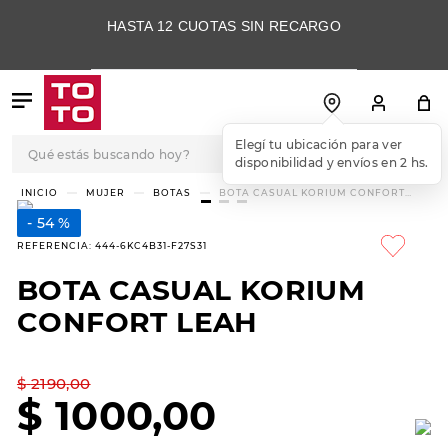
HASTA 12 CUOTAS SIN RECARGO
Qué estás buscando hoy?
Elegí tu ubicación para ver
disponibilidad y envíos en 2 hs.
TÉRMINOS MÁS
MUJER
BOTAS
BOTA CASUAL KORIUM CONFORT
LEAH
BUSCADOS
54 %
1
.
botas
REFERENCIA
:
444-6KC4B31-F27S31
2
.
skechers
BOTA CASUAL KORIUM
3
.
skechers slip-ins
CONFORT LEAH
4
.
championes
5
.
botas mujer
$
2190
,
00
$
1000
,
00
6
.
americansport