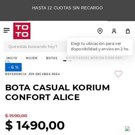
HASTA 12 CUOTAS SIN RECARGO
Qué estás buscando hoy?
Elegí tu ubicación para ver
disponibilidad y envíos en 2 hs.
TÉRMINOS MÁS
MUJER
BOTAS
BOTA CASUAL KORIUM CONFORT
ALICE
BUSCADOS
6 %
1
.
botas
REFERENCIA
:
359-5KC4B64-3664
2
.
skechers
BOTA CASUAL KORIUM
3
.
skechers slip-ins
CONFORT ALICE
4
.
championes
5
.
botas mujer
$
1590
,
00
$
1490
,
00
6
.
americansport