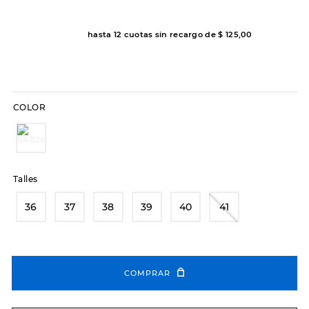
7
.
sandalias
8
.
hitec
hasta
12
cuotas sin recargo de
$
125
,
00
9
.
slip-ins
10
.
botas dama
COLOR
Talles
36
37
38
39
40
41
COMPRAR