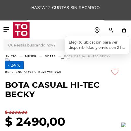
HASTA 12 CUOTAS SIN RECARGO
Qué estás buscando hoy?
Elegí tu ubicación para ver
disponibilidad y envíos en 2 hs.
TÉRMINOS MÁS
MUJER
BOTAS
BOTA CASUAL HI-TEC BECKY
BUSCADOS
24 %
1
.
botas
REFERENCIA
:
392-6H3B21-WKH7421
2
.
skechers
BOTA CASUAL HI-TEC
3
.
skechers slip-ins
BECKY
4
.
championes
5
.
botas mujer
$
3290
,
00
$
2490
,
00
6
.
americansport