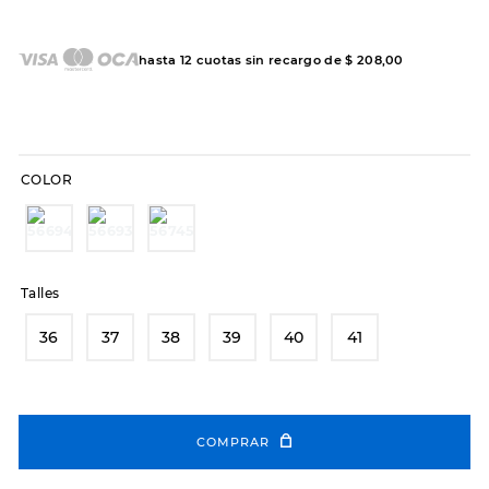
7
.
sandalias
8
.
hitec
hasta
12
cuotas sin recargo de
$
208
,
00
9
.
slip-ins
10
.
botas dama
COLOR
Talles
36
37
38
39
40
41
COMPRAR