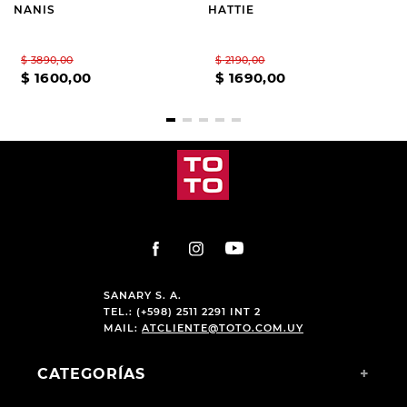
NANIS
HATTIE
$
3890
,
00
$
2190
,
00
$
1600
,
00
$
1690
,
00
SANARY S. A.
TEL.: (+598) 2511 2291 INT 2
MAIL:
ATCLIENTE@TOTO.COM.UY
CATEGORÍAS
+