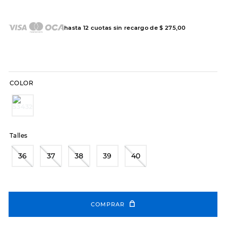
7
.
sandalias
8
.
hitec
hasta
12
cuotas sin recargo de
$
275
,
00
9
.
slip-ins
10
.
botas dama
COLOR
Talles
36
37
38
39
40
COMPRAR