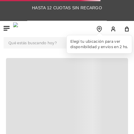
HASTA 12 CUOTAS SIN RECARGO
Qué estás buscando hoy?
Elegí tu ubicación para ver
disponibilidad y envíos en 2 hs.
TÉRMINOS MÁS
BUSCADOS
1
.
botas
2
.
skechers
3
.
skechers slip-ins
4
.
championes
5
.
botas mujer
6
.
americansport
7
.
sandalias