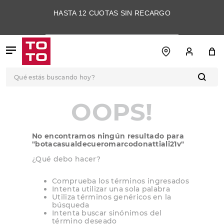
HASTA 12 CUOTAS SIN RECARGO
Qué estás buscando hoy?
TÉRMINOS MÁS
OOPS!
BUSCADOS
1
.
botas
No encontramos ningún resultado para
2
.
skechers
"
botacasualdecueromarcodonattiali21v
"
3
.
skechers slip-ins
¿Qué debo hacer?
4
.
championes
Comprueba los términos ingresados
Intenta utilizar una sola palabra
5
.
botas mujer
Utiliza términos genéricos en la
búsqueda
6
.
americansport
Intenta buscar sinónimos del
término deseado