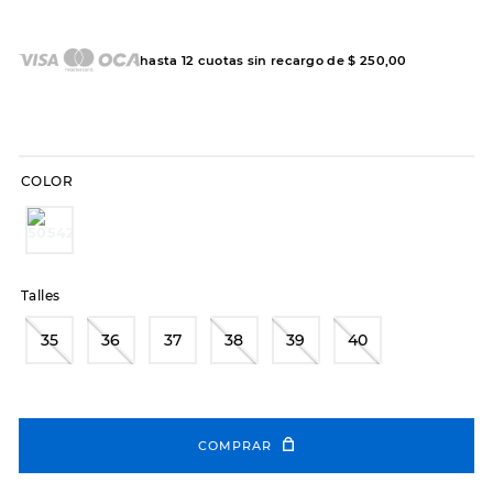
7
.
sandalias
8
.
hitec
hasta
12
cuotas sin recargo de
$
250
,
00
9
.
slip-ins
10
.
botas dama
COLOR
Talles
35
36
37
38
39
40
COMPRAR