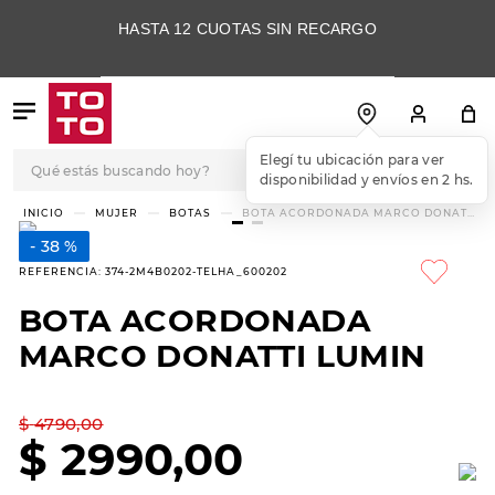
HASTA 12 CUOTAS SIN RECARGO
Qué estás buscando hoy?
Elegí tu ubicación para ver
disponibilidad y envíos en 2 hs.
TÉRMINOS MÁS
MUJER
BOTAS
BOTA ACORDONADA MARCO DONATTI
LUMIN
BUSCADOS
38 %
1
.
botas
REFERENCIA
:
374-2M4B0202-TELHA_600202
2
.
skechers
BOTA ACORDONADA
3
.
skechers slip-ins
MARCO DONATTI LUMIN
4
.
championes
5
.
botas mujer
$
4790
,
00
$
2990
,
00
6
.
americansport