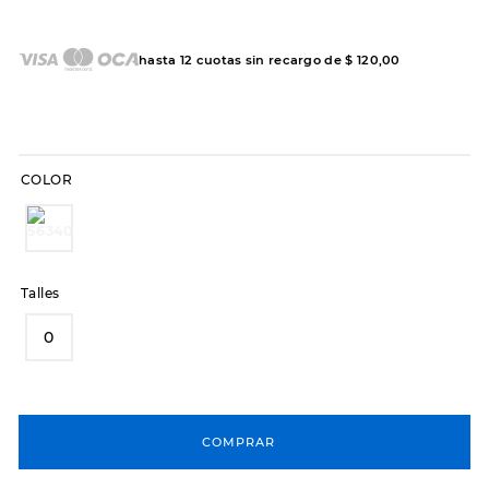
7
.
sandalias
8
.
hitec
hasta
12
cuotas sin recargo de
$
120
,
00
9
.
slip-ins
10
.
botas dama
COLOR
Talles
0
COMPRAR