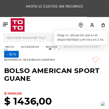
HASTA 12 CUOTAS SIN RECARGO
Qué estás buscando hoy?
Elegí tu ubicación para ver
disponibilidad y envíos en 2 hs.
TÉRMINOS MÁS
ACCESORIOS
BOLSOS
BOLSO AMERICAN SPORT
GUANE
BUSCADOS
15 %
1
.
botas
REFERENCIA
:
28-6A1BOL04-255DF004
2
.
skechers
BOLSO AMERICAN SPORT
3
.
skechers slip-ins
GUANE
4
.
championes
5
.
botas mujer
$
1690
,
00
$
1436
,
00
6
.
americansport