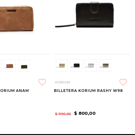
KORIUM
KORIUM ANAM
BILLETERA KORIUM RASHY W98
$
800
,
00
$
1190
,
00