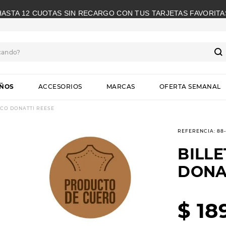
HASTA 12 CUOTAS SIN RECARGO CON TUS TARJETAS FAVORITA
cando?
S
IÑOS
ACCESORIOS
MARCAS
OFERTA SEMANAL
CO DONATTI REESE
REFERENCIA
:
88
BILL
DONA
$
18