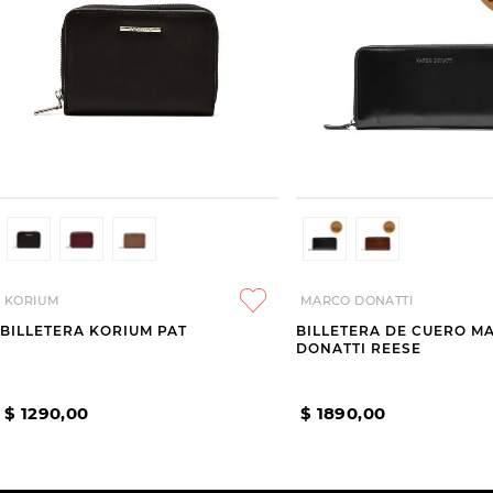
KORIUM
MARCO DONATTI
BILLETERA KORIUM PAT
BILLETERA DE CUERO M
DONATTI REESE
$
1290
,
00
$
1890
,
00