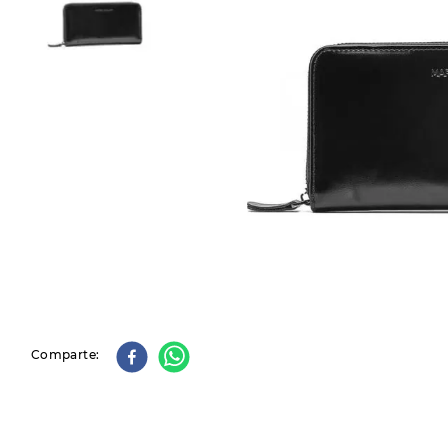
9
.
slip-ins
10
.
botas dama
Comparte