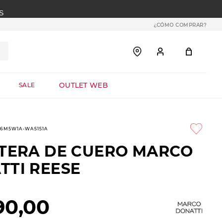
S
¿CÓMO COMPRAR?
OUTLET WEB
SALE
-6M5W1A-WA5151A
ETERA DE CUERO MARCO
TTI REESE
90
,
00