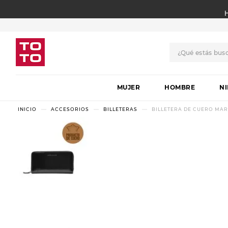
¿Qué estás bus
TÉRMINOS MÁS BUSCADO
MUJER
1
.
botas
HOMBRE
N
2
.
skechers
ACCESORIOS
BILLETERAS
BILLETERA DE CUERO MAR
3
.
skechers slip-ins
4
.
championes
5
.
botas mujer
6
.
americansport
7
.
sandalias
8
.
hitec