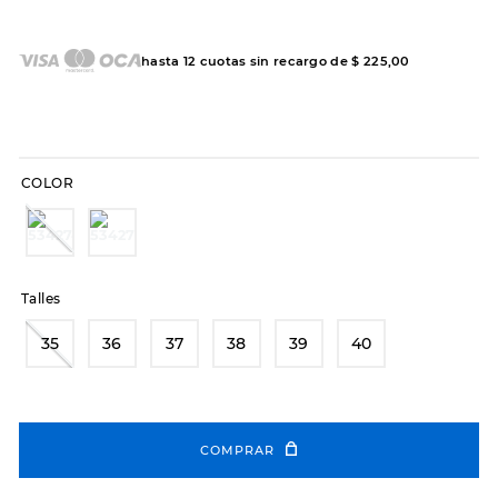
7
.
sandalias
8
.
hitec
hasta
12
cuotas sin recargo de
$
225
,
00
9
.
slip-ins
10
.
botas dama
COLOR
Talles
35
36
37
38
39
40
COMPRAR