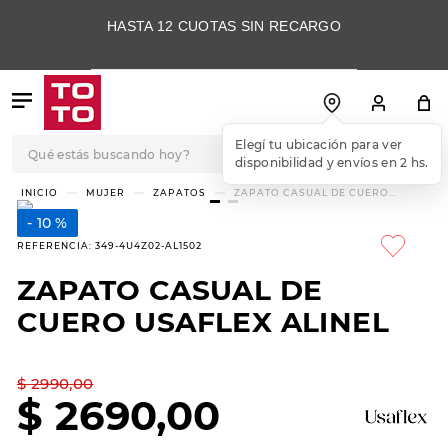
HASTA 12 CUOTAS SIN RECARGO
Qué estás buscando hoy?
Elegí tu ubicación para ver
disponibilidad y envíos en 2 hs.
TÉRMINOS MÁS
MUJER
ZAPATOS
ZAPATO CASUAL DE CUERO
USAFLEX ALINEL
BUSCADOS
10 %
1
.
botas
REFERENCIA
:
349-4U4Z02-AL1502
2
.
skechers
ZAPATO CASUAL DE
3
.
skechers slip-ins
CUERO USAFLEX ALINEL
4
.
championes
5
.
botas mujer
$
2990
,
00
$
2690
,
00
6
.
americansport