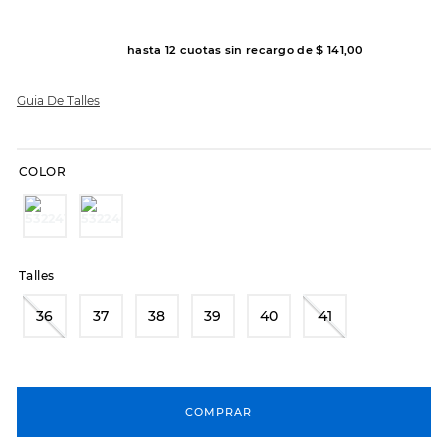
7
.
sandalias
8
.
hitec
hasta
12
cuotas sin recargo de
$
141
,
00
9
.
slip-ins
Guia De Talles
10
.
botas dama
COLOR
Talles
36
37
38
39
40
41
COMPRAR