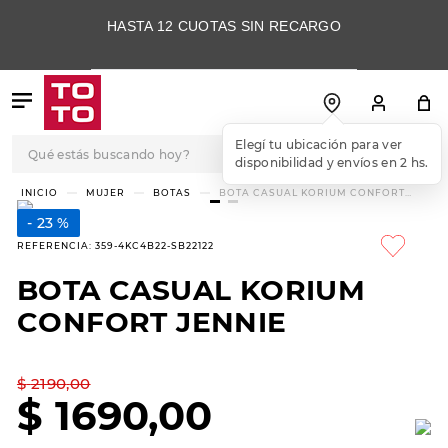
HASTA 12 CUOTAS SIN RECARGO
Qué estás buscando hoy?
Elegí tu ubicación para ver
disponibilidad y envíos en 2 hs.
TÉRMINOS MÁS
MUJER
BOTAS
BOTA CASUAL KORIUM CONFORT
JENNIE
BUSCADOS
23 %
1
.
botas
REFERENCIA
:
359-4KC4B22-SB22122
2
.
skechers
BOTA CASUAL KORIUM
3
.
skechers slip-ins
CONFORT JENNIE
4
.
championes
5
.
botas mujer
$
2190
,
00
$
1690
,
00
6
.
americansport