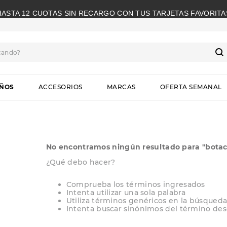
HASTA 12 CUOTAS SIN RECARGO CON TUS TARJETAS FAVORITA
cando?
S
IÑOS
ACCESORIOS
MARCAS
OFERTA SEMANAL
No encontramos ningún resultado para "
bota
¿Qué debo hacer?
Comprueba los términos ingresados
Intenta utilizar una sola palabra
Utiliza términos genéricos en la búsqued
Intenta buscar sinónimos del término de