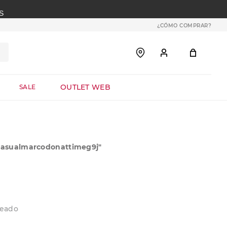
S
¿CÓMO COMPRAR?
OUTLET WEB
SALE
casualmarcodonattimeg9j
"
a
seado