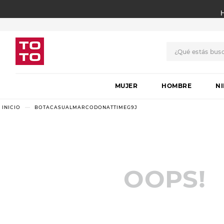
¿Qué estás bus
TÉRMINOS MÁS BUSCADO
MUJER
1
.
botas
HOMBRE
N
2
.
skechers
BOTACASUALMARCODONATTIMEG9J
3
.
skechers slip-ins
4
.
championes
5
.
botas mujer
OOPS!
6
.
americansport
7
.
sandalias
8
.
hitec