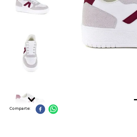
9
.
slip-ins
10
.
botas dama
Comparte