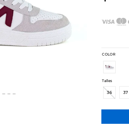
COLOR
Talles
36
37