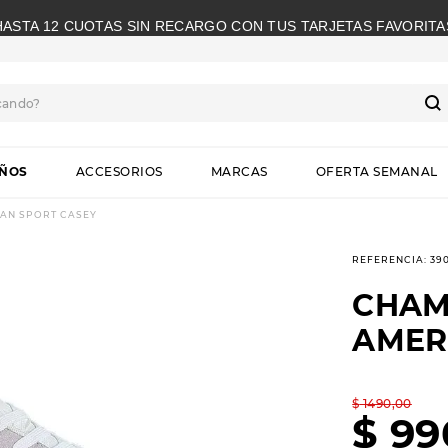
HASTA 12 CUOTAS SIN RECARGO CON TUS TARJETAS FAVORITA
cando?
S
IÑOS
ACCESORIOS
MARCAS
OFERTA SEMANAL
AN SPORT CASEY
REFERENCIA
:
39
CHAM
AMER
$
1490
,
00
$
99