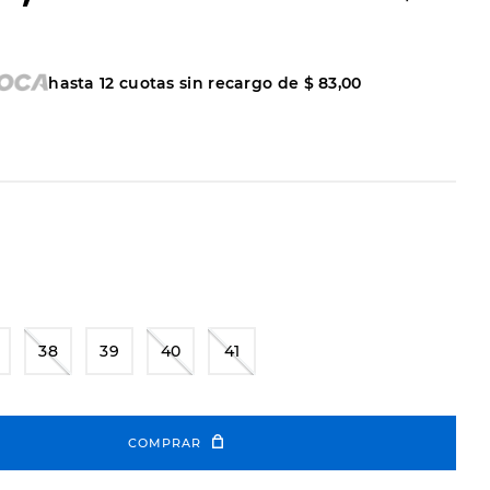
hasta
12
cuotas sin recargo de
$
83
,
00
38
39
40
41
COMPRAR