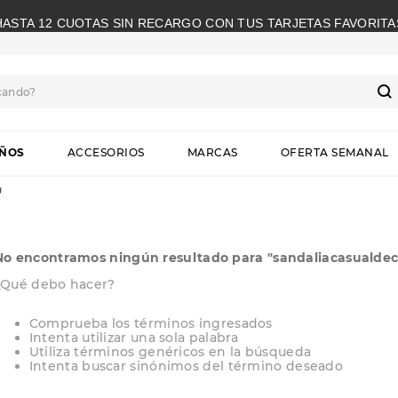
HASTA 12 CUOTAS SIN RECARGO CON TUS TARJETAS FAVORITA
cando?
S
IÑOS
ACCESORIOS
MARCAS
OFERTA SEMANAL
U
No encontramos ningún resultado para "
sandaliacasualde
¿Qué debo hacer?
Comprueba los términos ingresados
Intenta utilizar una sola palabra
Utiliza términos genéricos en la búsqueda
Intenta buscar sinónimos del término deseado