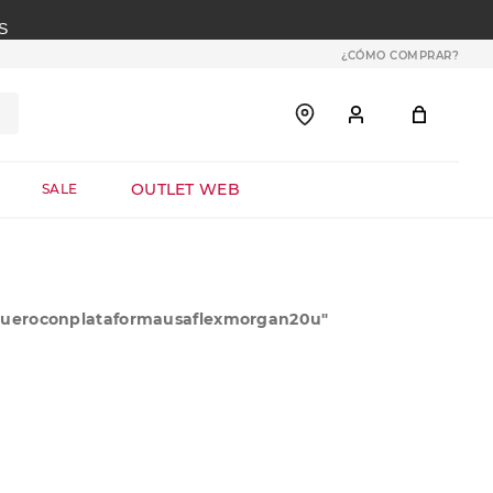
S
¿CÓMO COMPRAR?
OUTLET WEB
SALE
cueroconplataformausaflexmorgan20u
"