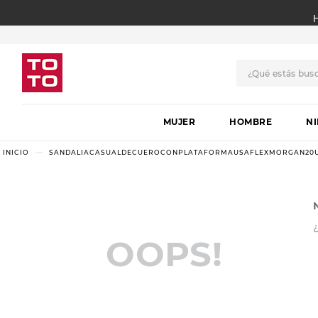
¿Qué estás bus
TÉRMINOS MÁS BUSCADO
MUJER
1
.
botas
HOMBRE
N
2
.
skechers
SANDALIACASUALDECUEROCONPLATAFORMAUSAFLEXMORGAN20
3
.
skechers slip-ins
4
.
championes
5
.
botas mujer
OOPS!
6
.
americansport
7
.
sandalias
8
.
hitec