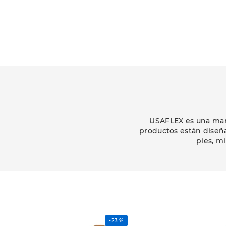
USAFLEX es una marc
productos están diseñ
pies, m
-
23 %