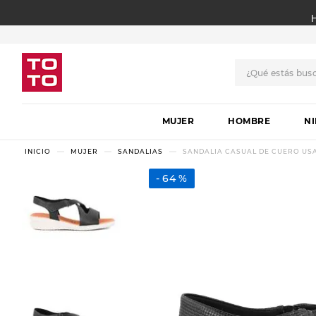
¿Qué estás bus
TÉRMINOS MÁS BUSCADO
MUJER
1
.
botas
HOMBRE
N
2
.
skechers
MUJER
SANDALIAS
SANDALIA CASUAL DE CUERO USA
3
.
skechers slip-ins
64 %
4
.
championes
5
.
botas mujer
6
.
americansport
7
.
sandalias
8
.
hitec