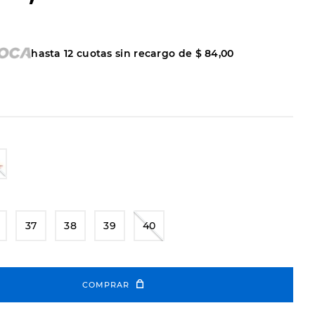
hasta
12
cuotas sin recargo de
$
84
,
00
37
38
39
40
COMPRAR