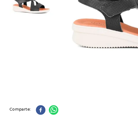
9
.
slip-ins
10
.
botas dama
Comparte