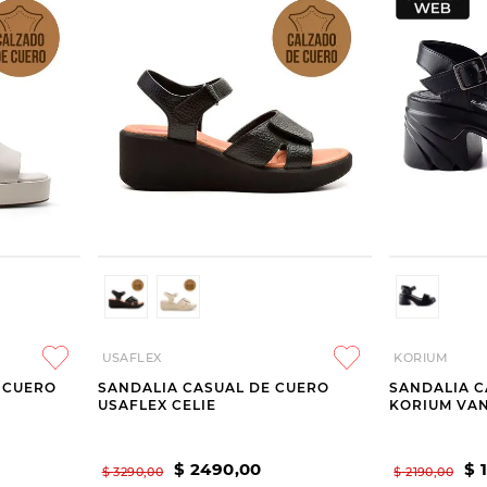
USAFLEX
KORIUM
E CUERO
SANDALIA CASUAL DE CUERO
SANDALIA C
USAFLEX CELIE
KORIUM VA
$
2490
,
00
$
$
3290
,
00
$
2190
,
00