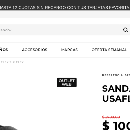
HASTA 12 CUOTAS SIN RECARGO CON TUS TARJETAS FAVORITA
cando?
S
IÑOS
ACCESORIOS
MARCAS
OFERTA SEMANAL
FLEX ZIP FLEX
REFERENCIA
:
34
SAND
USAFL
$
2790
,
00
$
10