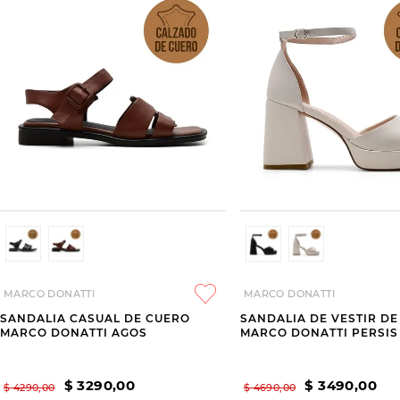
MARCO DONATTI
MARCO DONATTI
SANDALIA CASUAL DE CUERO
SANDALIA DE VESTIR D
MARCO DONATTI AGOS
MARCO DONATTI PERSIS
$
3290
,
00
$
3490
,
00
$
4290
,
00
$
4690
,
00