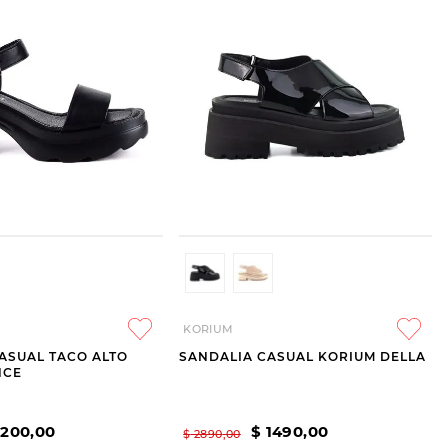
KORIUM
ASUAL TACO ALTO
SANDALIA CASUAL KORIUM DELLA
NCE
1200
,
00
$
1490
,
00
$
2890
,
00