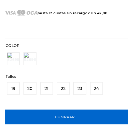
8
.
hitec
hasta
12
cuotas sin recargo de
$
42
,
00
9
.
slip-ins
10
.
botas dama
COLOR
Talles
19
20
21
22
23
24
COMPRAR