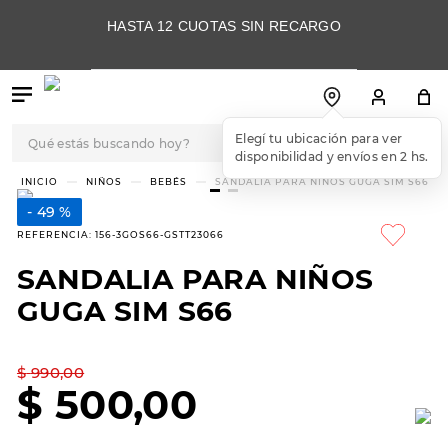
HASTA 12 CUOTAS SIN RECARGO
Qué estás buscando hoy?
Elegí tu ubicación para ver
disponibilidad y envíos en 2 hs.
TÉRMINOS MÁS
NIÑOS
BEBÉS
SANDALIA PARA NIÑOS GUGA SIM S66
BUSCADOS
49 %
1
.
botas
REFERENCIA
:
156-3GOS66-GSTT23066
2
.
skechers
SANDALIA PARA NIÑOS
3
.
skechers slip-ins
GUGA SIM S66
4
.
championes
5
.
botas mujer
$
990
,
00
$
500
,
00
6
.
americansport
7
.
sandalias