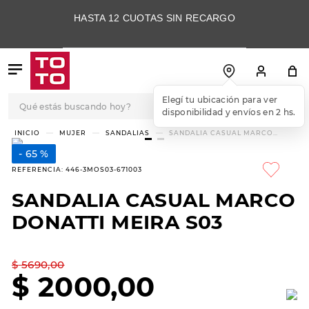
HASTA 12 CUOTAS SIN RECARGO
Qué estás buscando hoy?
Elegí tu ubicación para ver
disponibilidad y envíos en 2 hs.
TÉRMINOS MÁS
MUJER
SANDALIAS
SANDALIA CASUAL MARCO
DONATTI MEIRA S03
BUSCADOS
65 %
1
.
botas
REFERENCIA
:
446-3MOS03-671003
2
.
skechers
SANDALIA CASUAL MARCO
3
.
skechers slip-ins
DONATTI MEIRA S03
4
.
championes
5
.
botas mujer
$
5690
,
00
$
2000
,
00
6
.
americansport