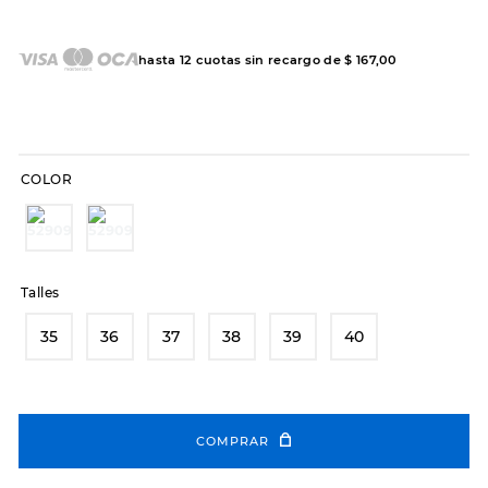
7
.
sandalias
8
.
hitec
hasta
12
cuotas sin recargo de
$
167
,
00
9
.
slip-ins
10
.
botas dama
COLOR
Talles
35
36
37
38
39
40
COMPRAR